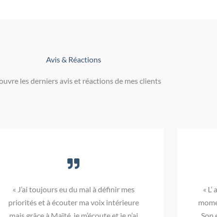
Avis & Réactions
uvre les derniers avis et réactions de mes clients
« J’ai toujours eu du mal à définir mes
« L
priorités et à écouter ma voix intérieure
momen
mais grâce à Maïté, je m’écoute et je n’ai
Son 