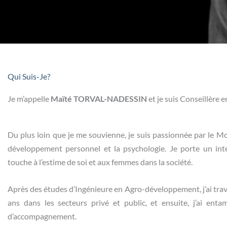
Qui Suis-Je?
Je m’appelle
Maïté TORVAL-NADESSIN
et je suis Conseillère e
Du plus loin que je me souvienne, je suis passionnée par le Mo
développement personnel et la psychologie. Je porte un inté
touche à
l’estime de soi
et aux
femmes dans la société
.
Après des études d’Ingénieure en Agro-développement, j’ai trav
ans dans les secteurs privé et public, et ensuite, j’ai ent
d’accompagnement.