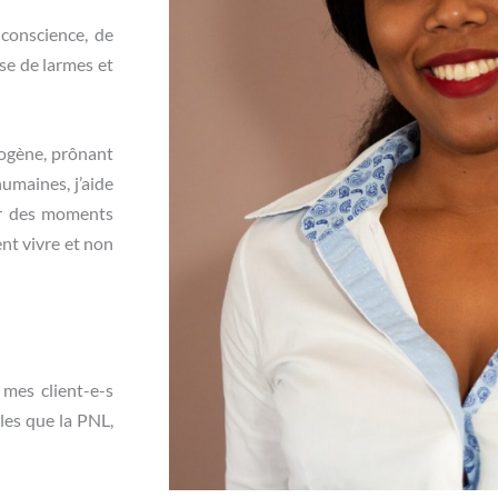
e
conscience
, de
se de larmes et
iogène, prônant
umaines, j’aide
ser des moments
ent vivre et non
 mes client-e-s
lles que la
PNL,