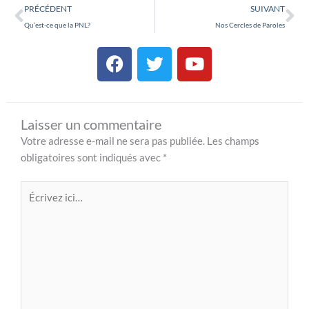
Précédent
Su
PRÉCÉDENT
SUIVANT
Qu’est-ce que la PNL?
Nos Cercles de Paroles
F
T
Y
a
w
o
c
i
u
e
t
t
b
t
u
Laisser un commentaire
o
e
b
Votre adresse e-mail ne sera pas publiée.
Les champs
o
r
e
obligatoires sont indiqués avec
*
k
Écrivez
ici…