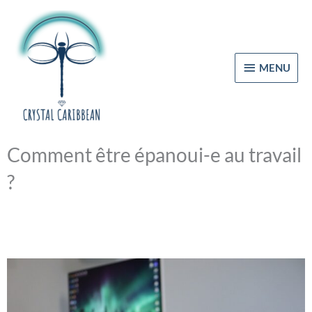
Aller
MENU
au
contenu
MENU
Comment être épanoui-e au travail
?