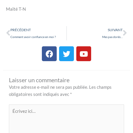
Maïté T-N
Précédent
Su
PRÉCÉDENT
SUIVANT
Comment avoir confiance en moi ?
Mes pas dorés…
F
T
Y
a
w
o
c
i
u
e
t
t
b
t
u
Laisser un commentaire
o
e
b
Votre adresse e-mail ne sera pas publiée.
Les champs
o
r
e
obligatoires sont indiqués avec
*
k
Écrivez
ici…